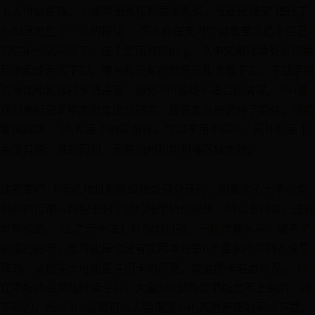
卡支付会报错。 8.如果出现按照要求购买，但还是提示“糟糕了
不知道发生了什么的报错”，那么你在支付弹窗里重新选下自己
的信用卡就可以了，这个是商城的bug。 9.中文游戏请务必切换
到港服或台服下载，港台服没有的就任意服务器下载，下载后尝
试简体和繁体的系统语言，部分360游戏不适合此情况。360游
戏如果标记有中文但是出现韩文，应该是系统选择了简体，切换
繁体解决。 10.礼品卡购买游戏，可以不用中国IP。另外礼品卡
美服有税，俄勒冈州、蒙塔纳州和加州等区域免税。
注意事项11.卡的地址和账单地址是分开的，如果你的卡不在免
税州的话那只能把卡删了然后账单填免税州，用点卡付款，这样
是免税的。 12.提示无法处理你的付款，一般是被风控，或者是
锁服的提示，也可能是你没有按照本帖第6条要求的规则去做导
致的。其他提示可能是信用卡的问题，或者绑卡信息有误。 13.
在港服购买游戏时请注意，大量360游戏在港服是不上架的，搜
不到的，所以360游戏可以去除港服外的其他商店购买或下载。