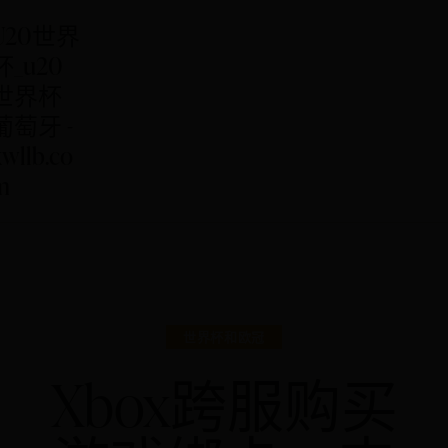
U20世界
杯_u20
世界杯
葡萄牙 -
kwllb.co
m
世界杯和欧冠
Xbox跨服购买