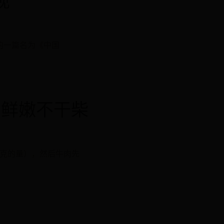
现
的一篇名为《中国
肉鲜嫩不干柴
0克的量），然后牛肉先