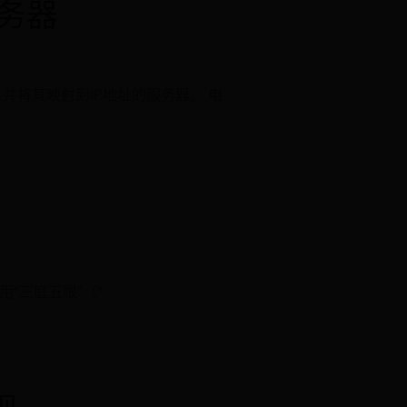
务器
域名并将其映射到IP地址的服务器。 电
“三庭五眼”（“