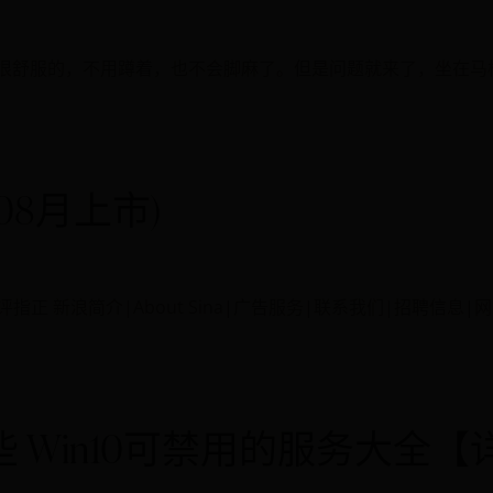
很舒服的，不用蹲着，也不会脚麻了。但是问题就来了，坐在马
2年08月上市)
评指正 新浪简介|About Sina|广告服务|联系我们|招聘信息|网站
些 Win10可禁用的服务大全【