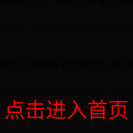
学术研究显示：临洮又有重大发
记者张鹏翔）近日，国际知名古生物学术期刊《白垩纪研究》发表
师经验，掌握好这个顺序，牛
我分享的腌制牛肉顺序和秘诀：首选先准备葱姜水（一斤牛肉5
点击进入首页