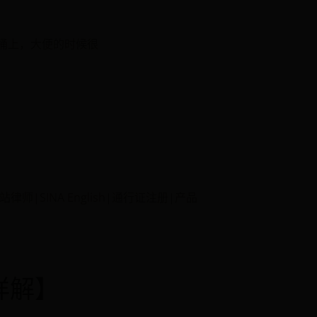
桶上，大便的时候很
律师|SINA English|通行证注册|产品
详解】