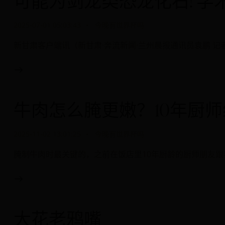
可能为剑龙类恐龙化石! 
2025-07-01 05:03:43
今晚有世界杯吗
新甘肃客户端讯（新甘肃·奔流新闻·兰州晨报通讯员袁鹏 
牛肉怎么腌更嫩？10年厨
2025-11-02 13:01:25
今晚有世界杯吗
腌制牛肉时最关键的，之前在饭店里10年厨龄的厨师朋友跟
大花老鸦嘴