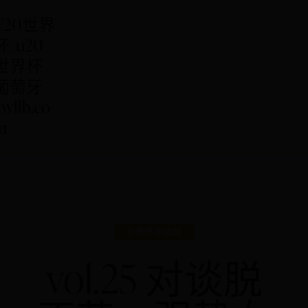
U20世界
杯_u20
世界杯
葡萄牙 -
kwllb.co
m
世界杯和欧冠
vol.25 对谈脱