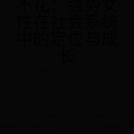
不花：强势女
性在社会系统
中的定位与成
长
ADMIN
2026-03-03 14:49:30
这期节目我邀请了一位特殊嘉宾，我的干妈，脱不花女士。脱不
花是得到联合创始人&CEO，自2016年相识至今，她敏锐的洞察
力、创造力都非常令我惊叹。