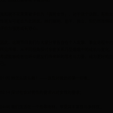
我和脱不花常常被评价为「强势女性」，对于这个话题，有些女
性朋友可能会为此困扰。她们聪明、能干、独立，但仍然畏惧被
评价为强势或有野心。
因此，这期节目我们与大家分享各自在个人发展、事业进程中的
所见所得，从不同视角探讨亲密关系乃至婚姻中的成长与变化，
希望能够给各位听众朋友们带来新的思考与力量，成为更好的自
己。
01:00 她怎么这么敢？——谈及对彼此的第一印象；
02:14 探讨社会对男性的要求vs对女性的要求；
04:46 我们生活在一个热带雨林，享受其丰富性与多样性；