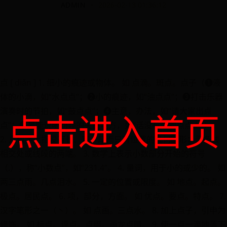
ADMIN
2026-02-13 01:36:12
点 [ diǎn ] 1. 细小的痕迹或物体。 如 点滴。斑点。点子（➊液
体的小滴，如“水点点”；➋小的痕迹，如“油点点”；➌打击乐器
演奏时的节拍，如“鼓点点”；➍主意，办法，如“请大家出点
点击进入首页
点”；➎最能说明问题的关键地方，如“话没有说到点点上”）。
2. 几何学上指没有长、宽、厚而只有位置的几何图形；两条线
相交处或线段的两端。 3. 数学上表示小数部分开始的符号
（.），称“小数点”，如“231.4”。 4. 量词，用于小的或少的。 如
两三点雨。几点泪水。 5. 一定的位置或限度。 如 地点。起点。
极点。居民点。 6. 项，部分，方面。 如 优点。要点。特点。 7.
汉字笔形之一（丶）。 如 点画。三点水。 8. 加上点子，引申为
修饰。 如 标点。评点。点缀。画龙点睛。 9. 使一点一滴地落下