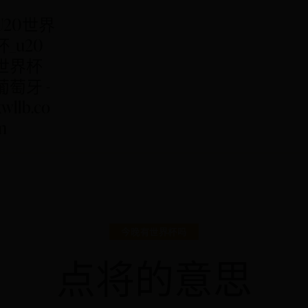
U20世界
杯_u20
世界杯
葡萄牙 -
kwllb.co
m
今晚有世界杯吗
点将的意思