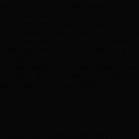
或发出。 如 点种。点射（自动武器有间歇的射击）。点眼药。
10. 一落一起或一触即离的动作。 如 点头。点穴。 11. 引火。
如 点火（亦喻挑起是非，制造事端）。 12. 查对。 如 点数。点
名。点卯（旧时称官衙、军伍卯时开始办公、操练，官员查点人
数）。 13. 指定，选派。 如 点菜。点将（jiàng ）。听众点播。
14. 指示，启发。 如 指点。点拨。 15. 计时的单位。 如 更点
（分为五更，一更又分五点）。三更三点。钟点。 16. 污。 如
点污。点辱（使受污辱）。 17. 指正餐以外的暂时充饥，亦指糕
饼一类的食物。 如 点心（“心”读轻声）。点补（吃少量的食品
解饿。“补”读轻声）。 18. 同“踮”。 [更多解释]
Copyright © 2088 U20世界杯_u20世界杯葡萄牙 - kwllb.com