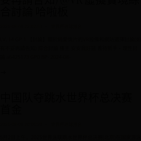
合討論 哈啦板
2026-08-08 22:02:53
世界杯进球排名
LV. 14 GP 1 【討論】關於純愛情片的VR設備和網站選擇討論(如
有不妥再請告知) 綜合討論 樓主 安安我好猛 善待新手・理性討
論 a6425173 GP0 BP- 2024-08-
中国队夺跳水世界杯总决赛
首金
2026-08-08 20:06:20
世界杯进球排名
5月2日上午，2025世界泳联跳水世界杯总决赛(北京)在国家游泳