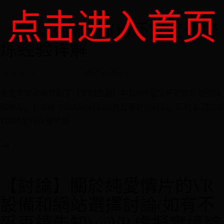
点击进入首页
《梦幻西游》100环宝宝环修
炼经验详解
2026-08-09 07:27:51
世界杯进球排名
速览本文详细介绍了《梦幻西游》中100环宝宝环的修炼经验获
取情况，包括每个阶段的经验点数及累计总经验，同时说明完成
100环后可获得的额
【討論】關於純愛情片的VR
設備和網站選擇討論(如有不
妥再請告知) @VR 虛擬實境綜