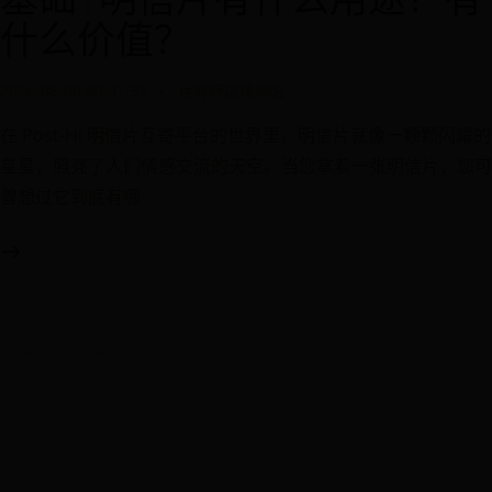
什么价值？
2026-08-08 00:31:39
世界杯进球排名
在 Post-Hi 明信片互寄平台的世界里，明信片就像一颗颗闪耀的
星星，照亮了人们情感交流的天空。当您拿着一张明信片，您可
曾想过它到底有哪
文
<
>
章
导