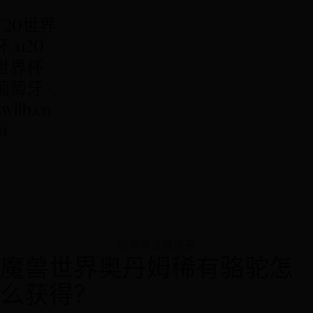
U20世界
杯_u20
世界杯
葡萄牙 -
kwllb.co
m
世界杯进球排名
魔兽世界奥丹姆稀有骆驼怎
么获得？