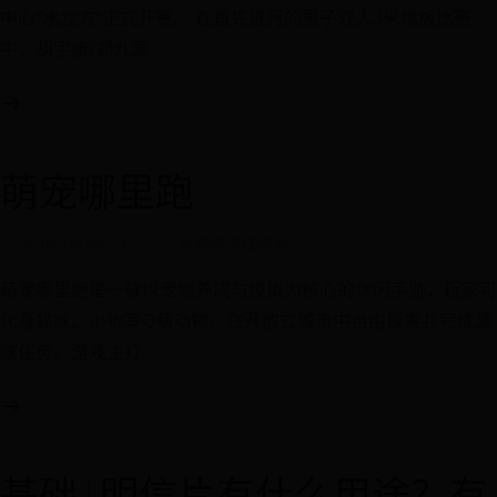
中心“水立方”正式开赛。 在首先进行的男子双人3米跳板比赛
中，胡宇康/郑九源
萌宠哪里跑
2026-08-08 05:03:25
世界杯进球排名
萌宠哪里跑是一款以宠物养成与模拟为核心的休闲手游，玩家可
化身猫咪、小狗等Q萌动物，在开放式城市中自由探索并完成趣
味任务。游戏主打
基础 | 明信片有什么用途？有